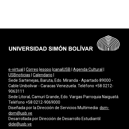
e-virtual
|
Correo
|
esopo
|
canalUSB
|
Agenda Cultural
|
USBnoticias
|
Calendario
|
Sede Sartenejas, Baruta, Edo. Miranda - Apartado 89000 -
Cable Unibolivar - Caracas Venezuela. Teléfono +58 0212-
9063111
Sede Litoral, Camurí Grande, Edo. Vargas Parroquia Naiguatá.
Teléfono +58 0212-9069000
Diseñada por la Dirección de Servicios Multimedi
a
dsm-
dpm@usb.ve
Desarrollada por Dirección de Desarrollo Estudiantil
dide@usb.ve